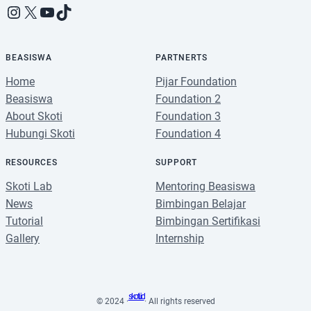
Instagram
X
YouTube
TikTok
BEASISWA
PARTNERTS
Home
Pijar Foundation
Beasiswa
Foundation 2
About Skoti
Foundation 3
Hubungi Skoti
Foundation 4
RESOURCES
SUPPORT
Skoti Lab
Mentoring Beasiswa
News
Bimbingan Belajar
Tutorial
Bimbingan Sertifikasi
Gallery
Internship
skoti.id
© 2024 ·
· All rights reserved