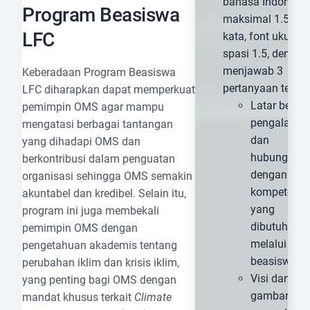
bahasa Indonesia
Program Beasiswa
maksimal 1.500
LFC
kata, font ukuran 
spasi 1.5, dengan
menjawab 3
Keberadaan Program Beasiswa
pertanyaan terkait
LFC diharapkan dapat memperkuat
Latar belak
pemimpin OMS agar mampu
pengalama
mengatasi berbagai tantangan
dan
yang dihadapi OMS dan
hubungann
berkontribusi dalam penguatan
dengan
organisasi sehingga OMS semakin
kompetensi
akuntabel dan kredibel. Selain itu,
yang
program ini juga membekali
dibutuhkan
pemimpin OMS dengan
melalui
pengetahuan akademis tentang
beasiswa ini
perubahan iklim dan krisis iklim,
Visi dan
yang penting bagi OMS dengan
gambaran
mandat khusus terkait
Climate