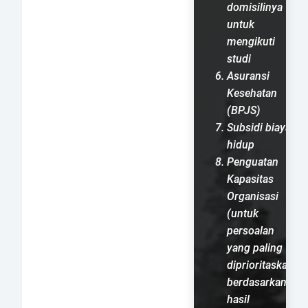
domisilinya
untuk
mengikuti
studi
Asuransi
Kesehatan
(BPJS)
Subsidi biaya
hidup
Penguatan
Kapasitas
Organisasi
(untuk
persoalan
yang paling
diprioritaskan
berdasarkan
hasil