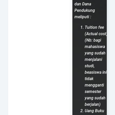
dan Dana
Pendukung
meliputi :
Tuition fee
(Actual cost)
(Nb: bagi
mahasiswa
yang sudah
menjalani
studi,
beasiswa ini
tidak
mengganti
semester
yang sudah
berjalan)
Uang Buku