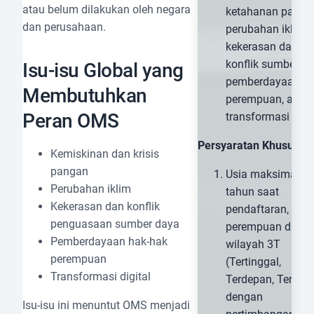
atau belum dilakukan oleh negara
ketahanan panga
dan perusahaan.
perubahan iklim,
kekerasan dan
konflik sumber da
Isu-isu Global yang
pemberdayaan
Membutuhkan
perempuan, atau
Peran OMS
transformasi digit
Persyaratan Khusus:
Kemiskinan dan krisis
pangan
Usia maksimal 3
Perubahan iklim
tahun saat
Kekerasan dan konflik
pendaftaran, kecu
penguasaan sumber daya
perempuan dari
Pemberdayaan hak-hak
wilayah 3T
perempuan
(Tertinggal,
Transformasi digital
Terdepan, Terluar
dengan
Isu-isu ini menuntut OMS menjadi