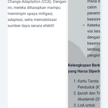
masa depa
Change Adaptation (CCA)
. Dengan
calon
ini, mereka diharapkan mampu
penerima
memimpin upaya mitigasi,
beasiswa.
adaptasi, serta memobilisasi
Keterkaitan
sumber daya secara efektif.
visi tersebut
dengan tuj
beasiswa d
lembaga
pengirim.
Kelengkapan Berkas
yang Harus Diperhatik
Kartu Tanda
Penduduk (KTP).
Ijazah dan Transk
Akademik (S1).
LoA untuk