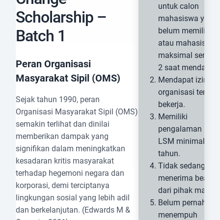
untuk calon
Scholarship –
mahasiswa yang
belum memiliki L
Batch 1
atau mahasiswa
maksimal semest
Peran Organisasi
2 saat mendaftar.
Masyarakat Sipil (OMS)
Mendapat izin dar
organisasi tempa
Sejak tahun 1990, peran
bekerja.
Organisasi Masyarakat Sipil (OMS)
Memiliki
semakin terlihat dan dinilai
pengalaman kerja
memberikan dampak yang
LSM minimal 5
signifikan dalam meningkatkan
tahun.
kesadaran kritis masyarakat
Tidak sedang
terhadap hegemoni negara dan
menerima beasis
korporasi, demi terciptanya
dari pihak manap
lingkungan sosial yang lebih adil
Belum pernah
dan berkelanjutan. (Edwards M &
menempuh