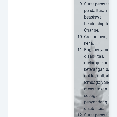
Surat pernyataan
pendaftaran
beasiswa
Leadership for
Change.
CV dan pengala
kerja.
Bagi penyandang
disabilitas,
melampirkan sura
keterangan dari
dokter, ahli, atau
lembaga yang
menyatakan
sebagai
penyandang
disabilitas.
Surat pernyataan