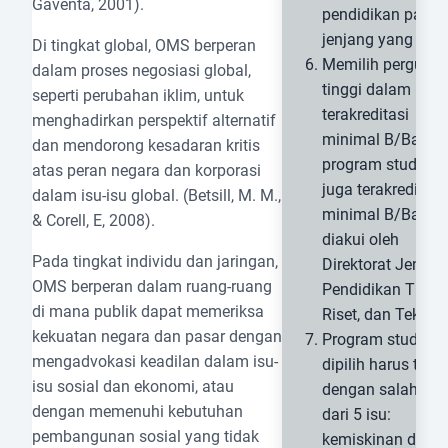
Gaventa, 2001).
pendidikan pada
jenjang yang sam
Di tingkat global, OMS berperan
Memilih pergurua
dalam proses negosiasi global,
tinggi dalam nege
seperti perubahan iklim, untuk
terakreditasi
menghadirkan perspektif alternatif
minimal B/Baik d
dan mendorong kesadaran kritis
program studi ya
atas peran negara dan korporasi
juga terakreditasi
dalam isu-isu global. (Betsill, M. M.,
minimal B/Baik,
& Corell, E, 2008).
diakui oleh
Pada tingkat individu dan jaringan,
Direktorat Jender
OMS berperan dalam ruang-ruang
Pendidikan Tinggi
di mana publik dapat memeriksa
Riset, dan Teknolo
kekuatan negara dan pasar dengan
Program studi ya
mengadvokasi keadilan dalam isu-
dipilih harus terka
isu sosial dan ekonomi, atau
dengan salah sat
dengan memenuhi kebutuhan
dari 5 isu:
pembangunan sosial yang tidak
kemiskinan dan