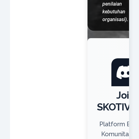
penilaian
kebutuhan
organisasi).
Join
SKOTIVE
Platform Ber
Komunitas u