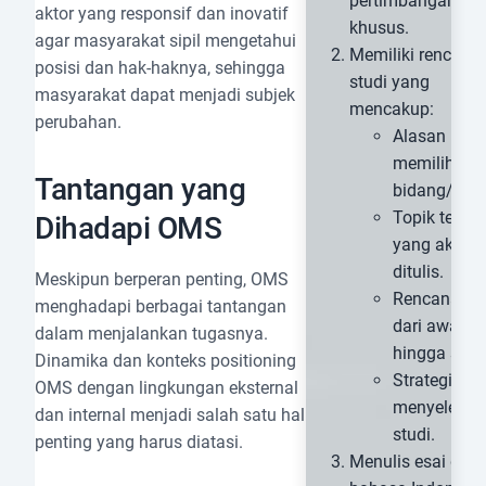
pertimbangan
aktor yang responsif dan inovatif
khusus.
agar masyarakat sipil mengetahui
Memiliki rencana
posisi dan hak-haknya, sehingga
studi yang
masyarakat dapat menjadi subjek
mencakup:
perubahan.
Alasan
memilih
Tantangan yang
bidang/prod
Topik tesis
Dihadapi OMS
yang akan
ditulis.
Meskipun berperan penting, OMS
Rencana stu
menghadapi berbagai tantangan
dari awal
dalam menjalankan tugasnya.
hingga seles
Dinamika dan konteks positioning
Strategi unt
OMS dengan lingkungan eksternal
menyelesai
dan internal menjadi salah satu hal
studi.
penting yang harus diatasi.
Menulis esai dal