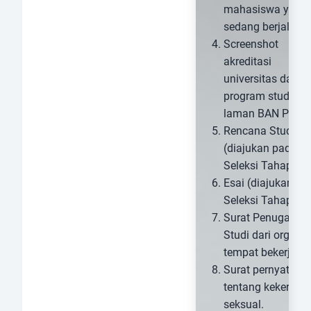
mahasiswa yang
sedang berjalan.
Screenshot
akreditasi
universitas dan
program studi dar
laman BAN PT.
Rencana Studi
(diajukan pada
Seleksi Tahap 2).
Esai (diajukan pa
Seleksi Tahap 2).
Surat Penugasan
Studi dari organis
tempat bekerja.
Surat pernyataan
tentang kekerasa
seksual.