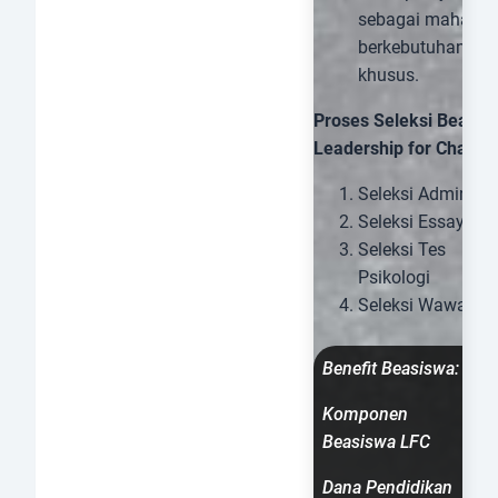
sebagai mahasis
berkebutuhan
khusus.
Proses Seleksi Beasis
Leadership for Change
Seleksi Administr
Seleksi Essay
Seleksi Tes
Psikologi
Seleksi Wawanca
Benefit Beasiswa:
Komponen
Beasiswa LFC
Dana Pendidikan