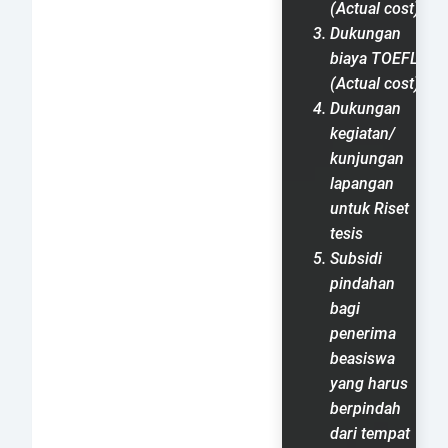
(Actual cost)
Dukungan
biaya TOEFL
(Actual cost)
Dukungan
kegiatan/
kunjungan
lapangan
untuk Riset
tesis
Subsidi
pindahan
bagi
penerima
beasiswa
yang harus
berpindah
dari tempat